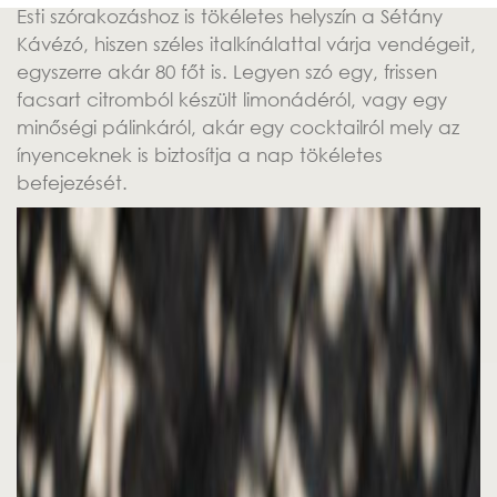
Esti szórakozáshoz is tökéletes helyszín a Sétány
Kávézó, hiszen széles italkínálattal várja vendégeit,
egyszerre akár 80 főt is. Legyen szó egy, frissen
facsart citromból készült limonádéról, vagy egy
minőségi pálinkáról, akár egy cocktailról mely az
ínyenceknek is biztosítja a nap tökéletes
befejezését.