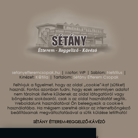
setanyetteremcsopak.hu
| Motor: WP | Sablon:
Netstilus
|
Kinézet:
K@tilla
| Tartalom:
Sétány Étterem Csopak
Felhívjuk a figyelmet, hogy az oldal „cookie”-kat (sütiket)
használ. Fontos azonban tudni, hogy ezek semmilyen adatot
nem tárolnak illetve küldenek az oldal látogatóiról vagy
böngészési szokásairól, csak is az oldal használatát segítik.
Weboldalunk használatával Ön beleegyezik a cookie-k
használatába. Ha mégsem szeretné akkor az internetböngésző
beállításainak megváltoztatásával a sütik küldése letiltható!
SÉTÁNY ÉTTEREM-REGGELIZŐ-KÁVÉZÓ
Adatkezelési tájékoztató
2026 © Sétány Étterem Csopak