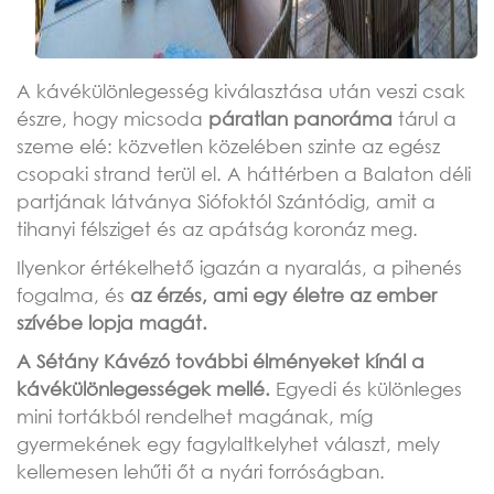
A kávékülönlegesség kiválasztása után veszi csak
észre, hogy micsoda
páratlan panoráma
tárul a
szeme elé: közvetlen közelében szinte az egész
csopaki strand terül el. A háttérben a Balaton déli
partjának látványa Siófoktól Szántódig, amit a
tihanyi félsziget és az apátság koronáz meg.
Ilyenkor értékelhető igazán a nyaralás, a pihenés
fogalma, és
az érzés, ami egy életre az ember
szívébe lopja magát.
A Sétány Kávézó további élményeket kínál a
kávékülönlegességek mellé.
Egyedi és különleges
mini tortákból rendelhet magának, míg
gyermekének egy fagylaltkelyhet választ, mely
kellemesen lehűti őt a nyári forróságban.